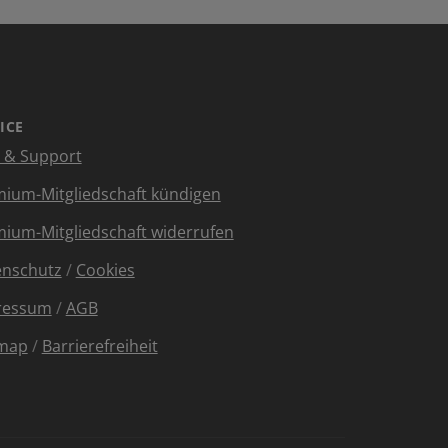
ICE
e & Support
ium-Mitgliedschaft kündigen
ium-Mitgliedschaft widerrufen
enschutz
/
Cookies
ressum
/
AGB
emap
/
Barrierefreiheit