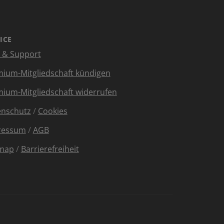
ICE
e & Support
ium-Mitgliedschaft kündigen
ium-Mitgliedschaft widerrufen
enschutz
/
Cookies
ressum
/
AGB
emap
/
Barrierefreiheit