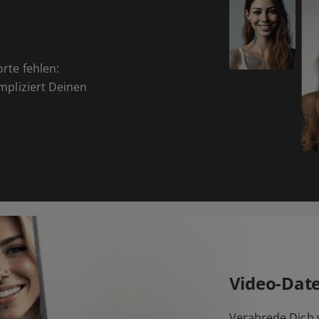
orte fehlen:
ompliziert Deinen
Video-Dat
Verabrede Dich v