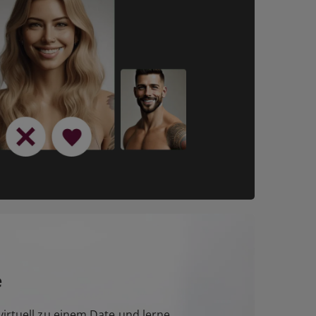
e
irtuell zu einem Date und lerne