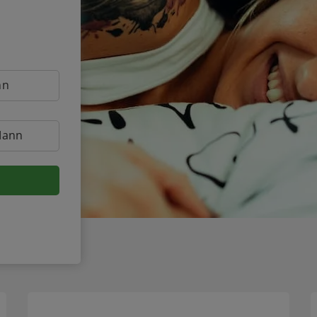
nn
Mann