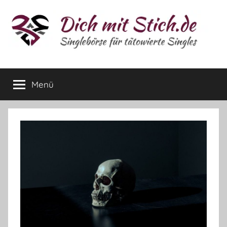
Zum
Inhalt
springen
Tattoo-
Für
Tattoo-
Menü
Magazin
Singles