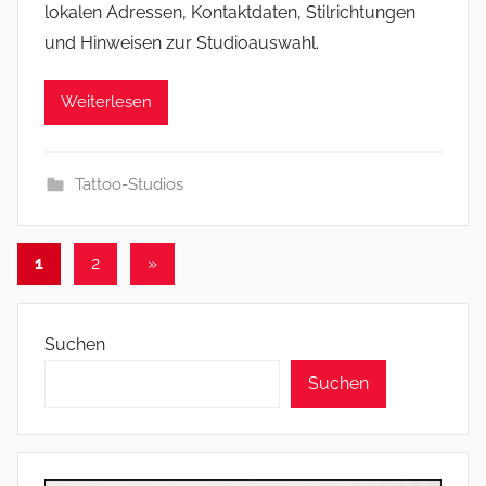
lokalen Adressen, Kontaktdaten, Stilrichtungen
und Hinweisen zur Studioauswahl.
Weiterlesen
Tattoo-Studios
Seitennummerierung
Nächste
1
2
»
Beiträge
der
Beiträge
Suchen
Suchen