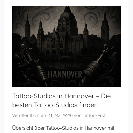
Tattoo-Studios in Hannover – Die
besten Tattoo-Studios finden
Veröffentlicht am
11. Mai 2026
von
Tattoo-Profi
Übersicht über Tattoo-Studios in Hannover mit