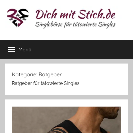
Zum
Inhalt
springen
Tattoo-
Für
Tattoo-
Menü
Magazin
Singles
Kategorie:
Ratgeber
Ratgeber für tätowierte Singles.